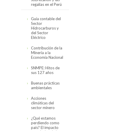
regalías en el Perú
Cifras actualizadas
Guía contable del
en noviembre del
Sector
2019
Hidrocarburos y
del Sector
El canon,
Eléctrico
sobrecanon y las
regalías en el Perú
Contribución de la
(2008-2017)
Minería a la
Economía Nacional
SNMPE: Hitos de
sus 127 años
Buenas prácticas
ambientales
Acciones
climáticas del
sector minero
¿Qué estamos
perdiendo como
país? El impacto