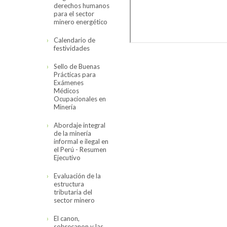
derechos humanos
para el sector
minero energético
Calendario de
festividades
Sello de Buenas
Prácticas para
Exámenes
Médicos
Ocupacionales en
Minería
Abordaje integral
de la minería
informal e ilegal en
el Perú - Resumen
Ejecutivo
Evaluación de la
estructura
tributaria del
sector minero
El canon,
sobrecanon y las