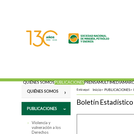
QUIÉNES SOMOS
PUBLICACIONES
PRENSA
MULTIMEDIA
MARC
Está aquí:
Inicio
»
PUBLICACIONES
»
QUIÉNES SOMOS
Boletín Estadístic
Misión
PUBLICACIONES
Fines
Violencia y
Estatutos
vulneración a los
Derechos