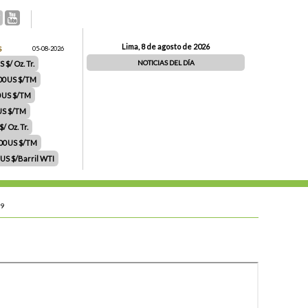
Lima, 8 de agosto de 2026
S
05-08-2026
NOTICIAS DEL DÍA
 $/ Oz. Tr.
00 US $/TM
0 US $/TM
 US $/TM
/ Oz. Tr.
.00 US $/TM
 US $/Barril WTI
09