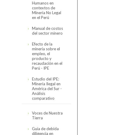
Humanos en
Código de
contextos de
Conducta
Minería No Legal
en el Perú
Reseña del Código
Organización
de Conducta
Manual de costos
del sector minero
Directorio
Código de
Asociados
Conducta de la
Efecto de la
SNMPE y
Organigrama
minería sobre el
Minería
Contexto
Comités
empleo, el
Internacional
Personal SNMPE
producto y
Hidrocarburos
recaudación en el
Estructura de
Encuesta de
Nuestros Servicios
Perú - IPE
comités
Seguimiento 2023
Electricidad
Estudio del IPE:
Sectorial Minero
Servicios
Minería Ilegal en
América del Sur -
Sectorial de
Análisis
Cómo asociarse
Hidrocarburos
comparativo
Sectorial Eléctrico
Estudio completo
Voces de Nuestra
Tierra
Sectorial
Presentación
Proveedores
resumen
Guía de debida
diligencia en