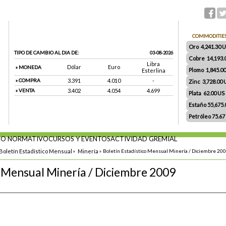
COMMODITIE
Oro 4,241.30 US
TIPO DE CAMBIO AL DIA DE:
03-08-2026
Cobre 14,193.
Libra
Dólar
Euro
» MONEDA
Plomo 1,845.0
Esterlina
» COMPRA
3.391
4.010
-
Zinc 3,728.00
» VENTA
3.402
4.054
4.699
Plata 62.00 US $
Estaño 55,675
Petróleo 75.67
O NORMATIVO
CURSOS Y EVENTOS
ACTIVIDAD GREMIAL
Boletín Estadístico Mensual
»
Minería
»
Boletín Estadístico Mensual Minería / Diciembre 20
o Mensual Minería / Diciembre 2009