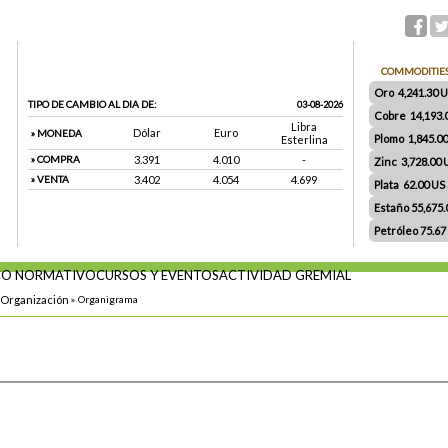
COMMODITIE
Oro 4,241.30 US
TIPO DE CAMBIO AL DIA DE:
03-08-2026
Cobre 14,193.
Libra
Dólar
Euro
» MONEDA
Plomo 1,845.0
Esterlina
» COMPRA
3.391
4.010
-
Zinc 3,728.00
» VENTA
3.402
4.054
4.699
Plata 62.00 US $
Estaño 55,675
Petróleo 75.67
O NORMATIVO
CURSOS Y EVENTOS
ACTIVIDAD GREMIAL
Organización
»
Organigrama