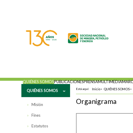
QUIÉNES SOMOS
PUBLICACIONES
PRENSA
MULTIMEDIA
MARC
Está aquí:
Inicio
»
QUIÉNES SOMOS
»
QUIÉNES SOMOS
Organigrama
Misión
Fines
Estatutos