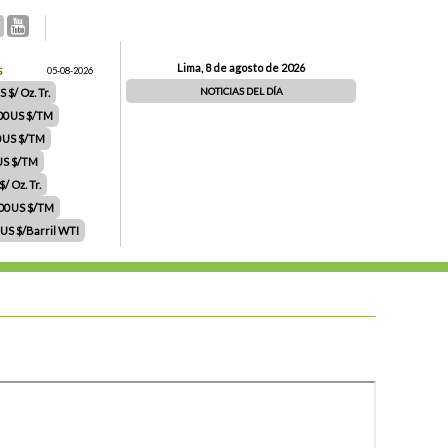
Lima, 8 de agosto de 2026
S
05-08-2026
NOTICIAS DEL DÍA
 $/ Oz. Tr.
00 US $/TM
0 US $/TM
 US $/TM
/ Oz. Tr.
.00 US $/TM
 US $/Barril WTI