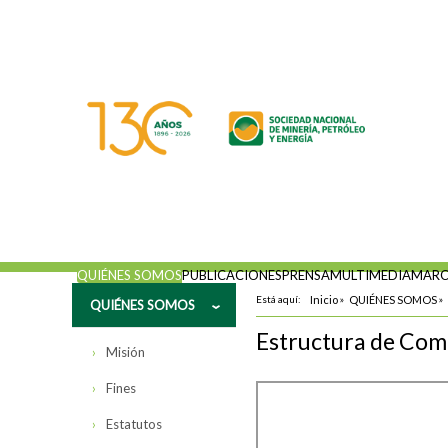
QUIÉNES SOMOS
PUBLICACIONES
PRENSA
MULTIMEDIA
MARC
Está aquí:
Inicio
»
QUIÉNES SOMOS
»
QUIÉNES SOMOS
Estructura de Com
Misión
Fines
Estatutos