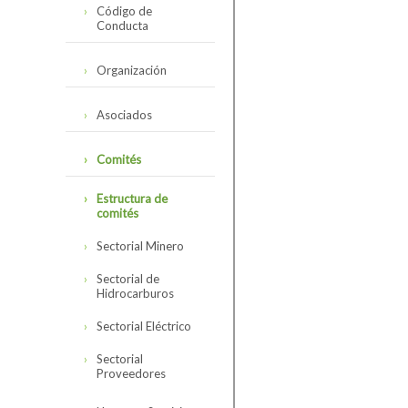
Código de
Conducta
Reseña del Código
Organización
de Conducta
Directorio
Código de
Asociados
Conducta de la
SNMPE y
Organigrama
Minería
Contexto
Comités
Internacional
Personal SNMPE
Hidrocarburos
Estructura de
Encuesta de
comités
Seguimiento 2023
Electricidad
Sectorial Minero
Servicios
Sectorial de
Cómo asociarse
Hidrocarburos
Sectorial Eléctrico
Sectorial
Proveedores