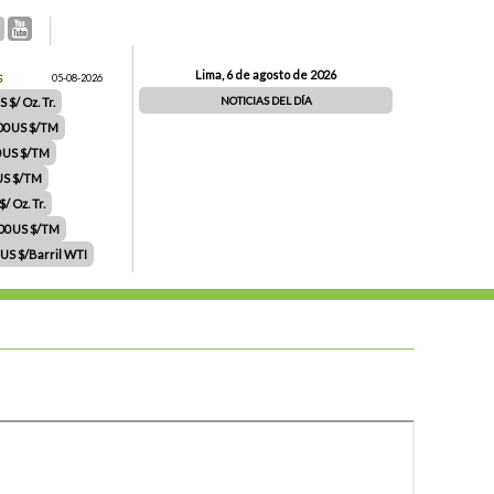
Lima, 6 de agosto de 2026
S
05-08-2026
NOTICIAS DEL DÍA
 $/ Oz. Tr.
00 US $/TM
0 US $/TM
 US $/TM
/ Oz. Tr.
.00 US $/TM
 US $/Barril WTI