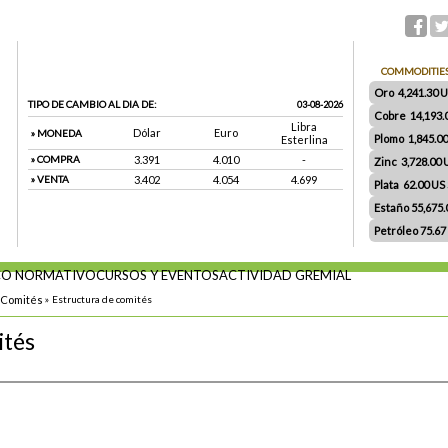
COMMODITIE
Oro 4,241.30 US
TIPO DE CAMBIO AL DIA DE:
03-08-2026
Cobre 14,193.
Libra
Dólar
Euro
» MONEDA
Plomo 1,845.0
Esterlina
» COMPRA
3.391
4.010
-
Zinc 3,728.00
» VENTA
3.402
4.054
4.699
Plata 62.00 US $
Estaño 55,675
Petróleo 75.67
O NORMATIVO
CURSOS Y EVENTOS
ACTIVIDAD GREMIAL
Comités
»
Estructura de comités
ités