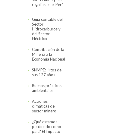
regalías en el Perú
Cifras actualizadas
Guía contable del
en noviembre del
Sector
2019
Hidrocarburos y
del Sector
El canon,
Eléctrico
sobrecanon y las
regalías en el Perú
Contribución de la
(2008-2017)
Minería a la
Economía Nacional
SNMPE: Hitos de
sus 127 años
Buenas prácticas
ambientales
Acciones
climáticas del
sector minero
¿Qué estamos
perdiendo como
país? El impacto