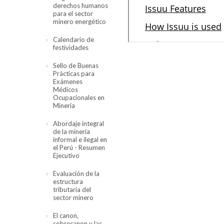
derechos humanos
para el sector
minero energético
Calendario de
festividades
Sello de Buenas
Prácticas para
Exámenes
Médicos
Ocupacionales en
Minería
Abordaje integral
de la minería
informal e ilegal en
el Perú - Resumen
Ejecutivo
Evaluación de la
estructura
tributaria del
sector minero
El canon,
sobrecanon y las