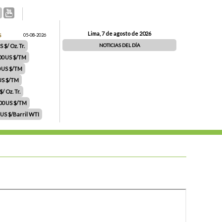
Lima, 7 de agosto de 2026
S
05-08-2026
NOTICIAS DEL DÍA
 $/ Oz. Tr.
00 US $/TM
0 US $/TM
 US $/TM
/ Oz. Tr.
.00 US $/TM
 US $/Barril WTI