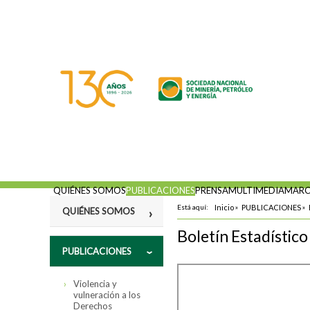
QUIÉNES SOMOS
PUBLICACIONES
PRENSA
MULTIMEDIA
MARC
Está aquí:
Inicio
»
PUBLICACIONES
»
QUIÉNES SOMOS
Boletín Estadístic
Misión
PUBLICACIONES
Fines
Violencia y
Estatutos
vulneración a los
Derechos