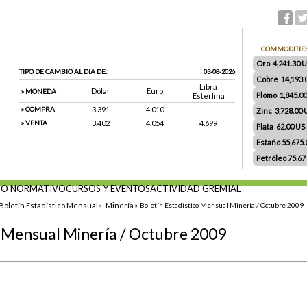
COMMODITIE
Oro 4,241.30 US
TIPO DE CAMBIO AL DIA DE:
03-08-2026
Cobre 14,193.
Libra
Dólar
Euro
» MONEDA
Plomo 1,845.0
Esterlina
» COMPRA
3.391
4.010
-
Zinc 3,728.00
» VENTA
3.402
4.054
4.699
Plata 62.00 US $
Estaño 55,675
Petróleo 75.67
O NORMATIVO
CURSOS Y EVENTOS
ACTIVIDAD GREMIAL
Boletín Estadístico Mensual
»
Minería
»
Boletín Estadístico Mensual Minería / Octubre 2009
o Mensual Minería / Octubre 2009