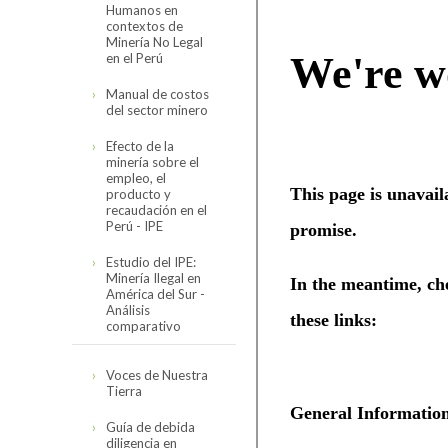
Humanos en
Código de
contextos de
Conducta
Minería No Legal
en el Perú
Reseña del Código
Organización
de Conducta
Manual de costos
del sector minero
Directorio
Código de
Asociados
Conducta de la
Efecto de la
SNMPE y
Organigrama
minería sobre el
Minería
Contexto
Comités
empleo, el
Internacional
Personal SNMPE
producto y
Hidrocarburos
recaudación en el
Estructura de
Encuesta de
Nuestros Servicios
Perú - IPE
comités
Seguimiento 2023
Electricidad
Estudio del IPE:
Sectorial Minero
Servicios
Minería Ilegal en
América del Sur -
Sectorial de
Análisis
Cómo asociarse
Hidrocarburos
comparativo
Sectorial Eléctrico
Estudio completo
Voces de Nuestra
Tierra
Sectorial
Presentación
Proveedores
resumen
Guía de debida
diligencia en