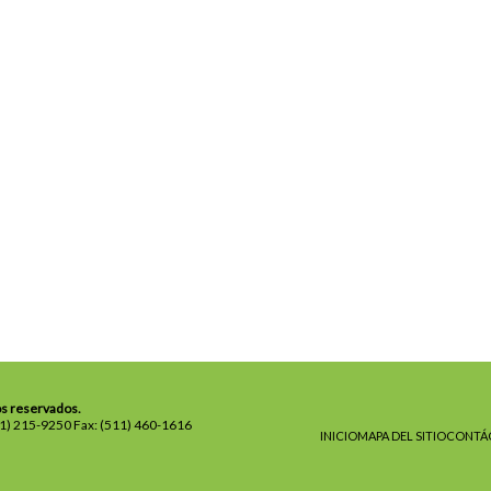
os reservados.
11) 215-9250 Fax: (511) 460-1616
INICIO
MAPA DEL SITIO
CONTÁ