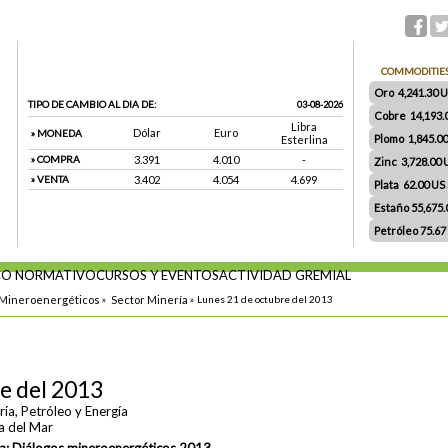
COMMODITIE
Oro 4,241.30 US
TIPO DE CAMBIO AL DIA DE:
03-08-2026
Cobre 14,193.
Libra
Dólar
Euro
» MONEDA
Plomo 1,845.0
Esterlina
» COMPRA
3.391
4.010
-
Zinc 3,728.00
» VENTA
3.402
4.054
4.699
Plata 62.00 US $
Estaño 55,675
Petróleo 75.67
O NORMATIVO
CURSOS Y EVENTOS
ACTIVIDAD GREMIAL
 Mineroenergéticos
»
Sector Minería
»
Lunes 21 de octubre del 2013
e del 2013
ía, Petróleo y Energía
a del Mar