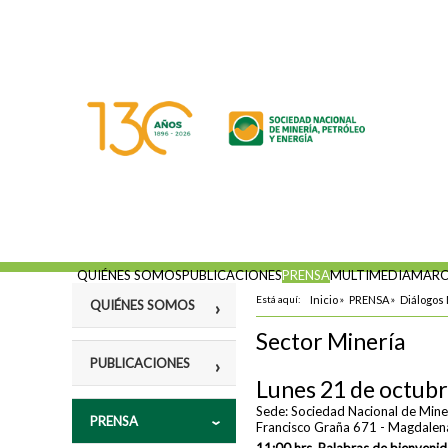
QUIÉNES SOMOS
PUBLICACIONES
PRENSA
MULTIMEDIA
MARC
Está aquí:
Inicio
»
PRENSA
»
Diálogos
QUIÉNES SOMOS
Sector Minería
Misión
PUBLICACIONES
Lunes 21 de octubr
Fines
Violencia y
Sede: Sociedad Nacional de Miner
PRENSA
Estatutos
vulneración a los
Francisco Graña 671 - Magdalen
Derechos