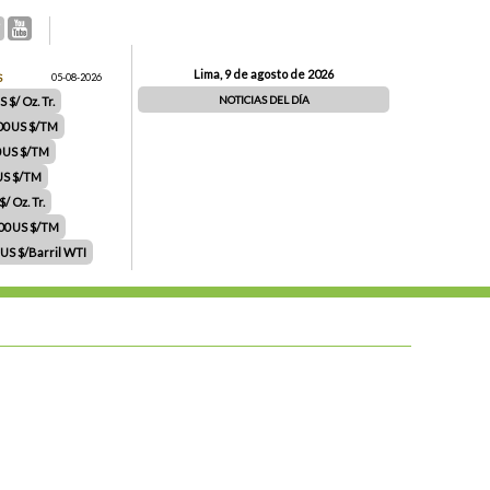
Lima, 9 de agosto de 2026
S
05-08-2026
NOTICIAS DEL DÍA
 $/ Oz. Tr.
00 US $/TM
0 US $/TM
 US $/TM
/ Oz. Tr.
.00 US $/TM
 US $/Barril WTI