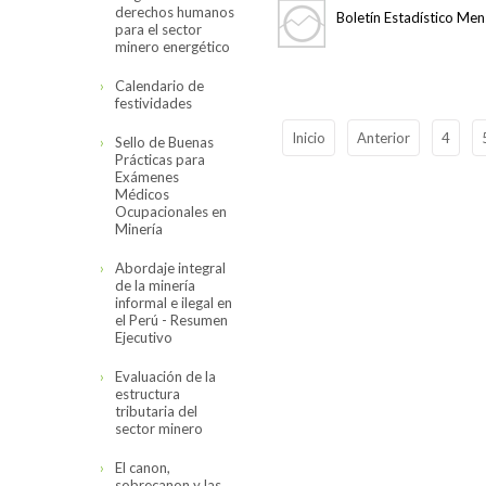
derechos humanos
Boletín Estadístico Me
para el sector
minero energético
Calendario de
festividades
Inicio
Anterior
4
Sello de Buenas
Prácticas para
Exámenes
Médicos
Ocupacionales en
Minería
Abordaje integral
de la minería
informal e ilegal en
el Perú - Resumen
Ejecutivo
Evaluación de la
estructura
tributaria del
sector minero
El canon,
sobrecanon y las