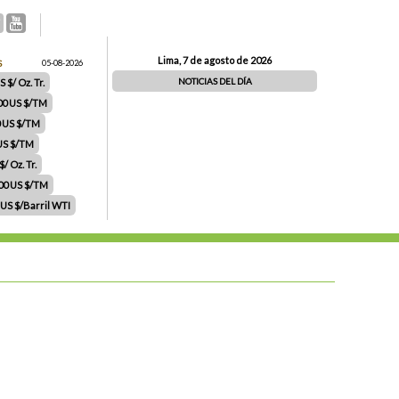
Lima, 7 de agosto de 2026
S
05-08-2026
NOTICIAS DEL DÍA
 $/ Oz. Tr.
00 US $/TM
0 US $/TM
 US $/TM
/ Oz. Tr.
.00 US $/TM
 US $/Barril WTI