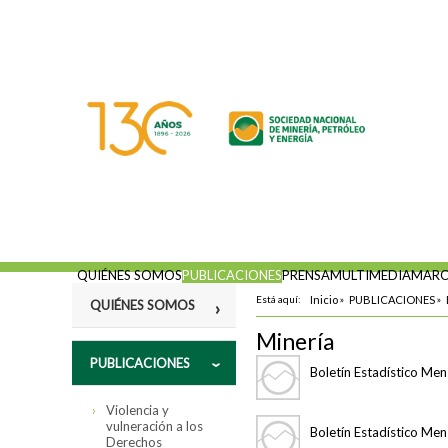
QUIÉNES SOMOS
PUBLICACIONES
PRENSA
MULTIMEDIA
MARC
Está aquí:
Inicio
»
PUBLICACIONES
»
QUIÉNES SOMOS
Minería
Misión
PUBLICACIONES
Boletín Estadístico Men
Fines
Violencia y
Estatutos
vulneración a los
Boletín Estadístico Me
Derechos