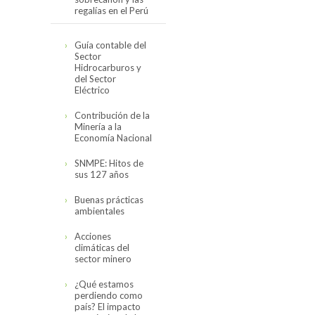
regalías en el Perú
Cifras actualizadas
Guía contable del
en noviembre del
Sector
2019
Hidrocarburos y
del Sector
El canon,
Eléctrico
sobrecanon y las
regalías en el Perú
Contribución de la
(2008-2017)
Minería a la
Economía Nacional
SNMPE: Hitos de
sus 127 años
Buenas prácticas
ambientales
Acciones
climáticas del
sector minero
¿Qué estamos
perdiendo como
país? El impacto