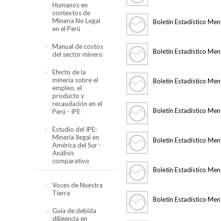
Humanos en
Código de
contextos de
Conducta
Minería No Legal
Boletín Estadístico Men
en el Perú
Reseña del Código
Organización
de Conducta
Manual de costos
Boletín Estadístico Me
del sector minero
Directorio
Código de
Asociados
Conducta de la
Efecto de la
SNMPE y
Organigrama
minería sobre el
Boletín Estadístico Me
Minería
Contexto
Comités
empleo, el
Internacional
Personal SNMPE
producto y
Hidrocarburos
recaudación en el
Estructura de
Encuesta de
Nuestros Servicios
Boletín Estadístico Me
Perú - IPE
comités
Seguimiento 2023
Electricidad
Estudio del IPE:
Sectorial Minero
Servicios
Minería Ilegal en
Boletín Estadístico Me
América del Sur -
Sectorial de
Análisis
Cómo asociarse
Hidrocarburos
comparativo
Boletín Estadístico Me
Sectorial Eléctrico
Estudio completo
Voces de Nuestra
Tierra
Sectorial
Boletín Estadístico Me
Presentación
Proveedores
resumen
Guía de debida
diligencia en