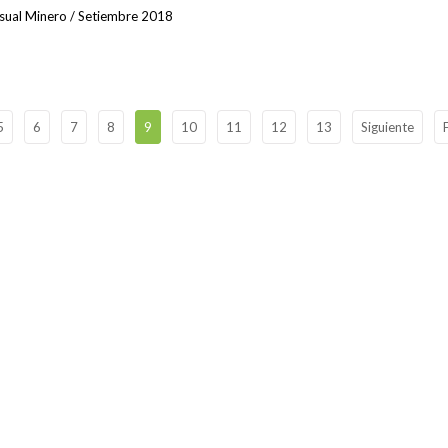
nsual Minero / Setiembre 2018
5
6
7
8
9
10
11
12
13
Siguiente