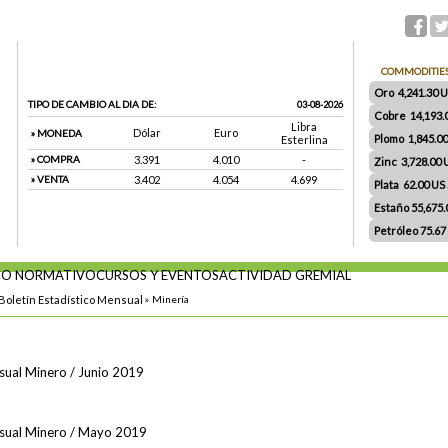
COMMODITIE
Oro 4,241.30 US
TIPO DE CAMBIO AL DIA DE:
03-08-2026
Cobre 14,193.
Libra
Dólar
Euro
» MONEDA
Plomo 1,845.0
Esterlina
» COMPRA
3.391
4.010
-
Zinc 3,728.00
» VENTA
3.402
4.054
4.699
Plata 62.00 US $
Estaño 55,675
Petróleo 75.67
O NORMATIVO
CURSOS Y EVENTOS
ACTIVIDAD GREMIAL
Boletín Estadístico Mensual
»
Minería
sual Minero / Junio 2019
nsual Minero / Mayo 2019